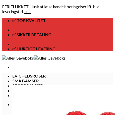
FERIELUKKET Husk at læse handelsbetingelser ift. bl.a.
leveringstid.
Luk
Skip
✅ TOP KVALITET
to
content
✅ SIKKER BETALING
✅ HURTIGT LEVERING
EVIGHEDSROSER
SMÅ BAMSER
STORE BAMSER
HUNDE BAMSER
TØJ
Kurv /
kr.
0,00
Ingen varer i kurven.