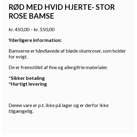
RØD MED HVID HJERTE- STOR
ROSE BAMSE
Prisinterval:
kr.
450,00
–
kr.
550,00
kr. 450,00
Yderligere information:
til
kr. 550,00
Bamserne er håndlavede af bløde skumroser, som holder
for evigt.
De er fremstillet af fine og allergifrie materialer.
*Sikker betaling
*Hurtigt levering
Denne vare er p.t. ikke på lager og er derfor ikke
tilgængelig.