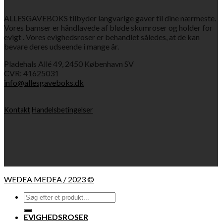
ALLESGAVEBOKS tilbyder langvarige gaver til dine nærmeste.
Vores bamser er håndlavede af bløde skumroser og holder for
evigt . Vores evighedsroser er behandlet således, at de kan
bevare deres udseende i mange år.
Pladehals Allé 49, 2450 København SV
CVR: 41625031
info@allesgaveboks.dk
Kontakt
Handelsbetingelser
WEDEA MEDEA / 2023 ©
Søg
efter:
EVIGHEDSROSER