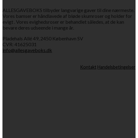
ALLESGAVEBOKS tilbyder langvarige gaver til dine nærmeste.
Vores bamser er håndlavede af bløde skumroser og holder for
evigt . Vores evighedsroser er behandlet således, at de kan
bevare deres udseende i mange år.
Pladehals Allé 49, 2450 København SV
CVR: 41625031
info@allesgaveboks.dk
Kontakt
Handelsbetingelser