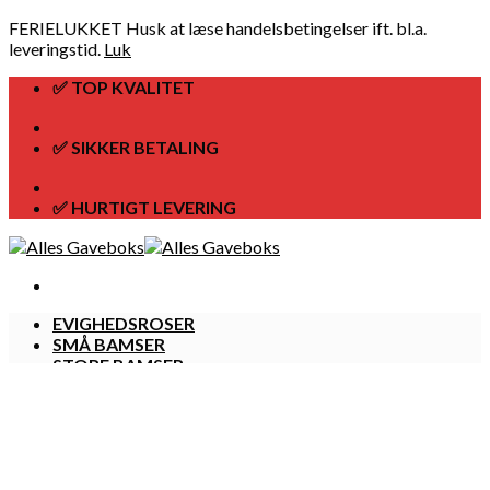
FERIELUKKET Husk at læse handelsbetingelser ift. bl.a.
leveringstid.
Luk
Skip
✅ TOP KVALITET
to
content
✅ SIKKER BETALING
✅ HURTIGT LEVERING
EVIGHEDSROSER
SMÅ BAMSER
STORE BAMSER
HUNDE BAMSER
TØJ
Kurv /
kr.
0,00
Ingen varer i kurven.