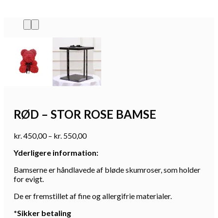
RØD – STOR ROSE BAMSE
Prisinterval:
kr.
450,00
–
kr.
550,00
kr. 450,00
Yderligere information:
til
kr. 550,00
Bamserne er håndlavede af bløde skumroser, som holder
for evigt.
De er fremstillet af fine og allergifrie materialer.
*Sikker betaling