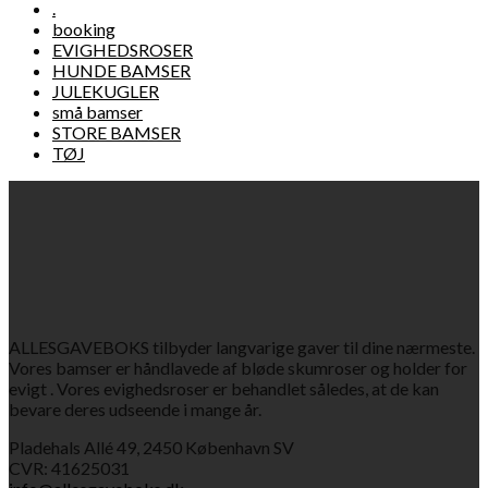
.
booking
EVIGHEDSROSER
HUNDE BAMSER
JULEKUGLER
små bamser
STORE BAMSER
TØJ
ALLESGAVEBOKS tilbyder langvarige gaver til dine nærmeste.
Vores bamser er håndlavede af bløde skumroser og holder for
evigt . Vores evighedsroser er behandlet således, at de kan
bevare deres udseende i mange år.
Pladehals Allé 49, 2450 København SV
CVR: 41625031