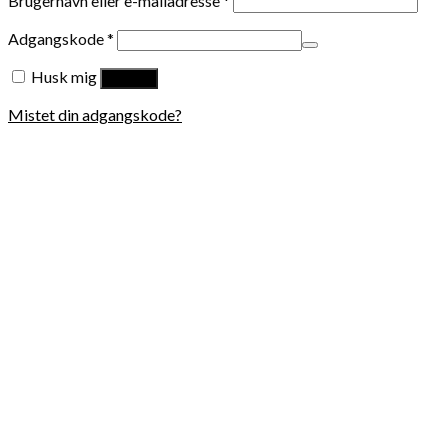
Brugernavn eller e-mailadresse
*
Adgangskode
*
Husk mig
Log ind
Mistet din adgangskode?