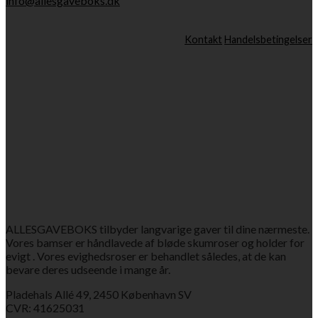
info@allesgaveboks.dk
Kontakt
Handelsbetingelser
ALLESGAVEBOKS tilbyder langvarige gaver til dine nærmeste.
Vores bamser er håndlavede af bløde skumroser og holder for
evigt . Vores evighedsroser er behandlet således, at de kan
bevare deres udseende i mange år.
Pladehals Allé 49, 2450 København SV
CVR: 41625031